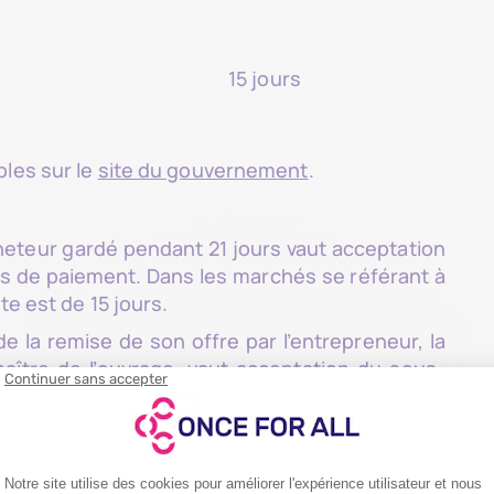
15 jours
bles sur le
site du gouvernement
.
cheteur gardé pendant 21 jours vaut acceptation
ns de paiement. Dans les marchés se référant à
te est de 15 jours.
e la remise de son offre par l’entrepreneur, la
maître de l’ouvrage, vaut acceptation du sous-
réer un sous-traitant sans motifs sérieux et