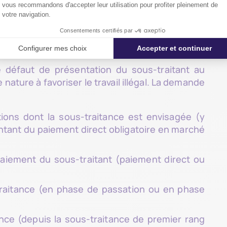
éfaut de qualification).
anctionne d’une amende de 7 500 euros le défaut
nt de ses conditions de paiement.
e défaut de présentation du sous-traitant au
ature à favoriser le travail illégal. La demande
ions dont la sous-traitance est envisagée (y
tant du paiement direct obligatoire en marché
paiement du sous-traitant (paiement direct ou
traitance (en phase de passation ou en phase
ance (depuis la sous-traitance de premier rang