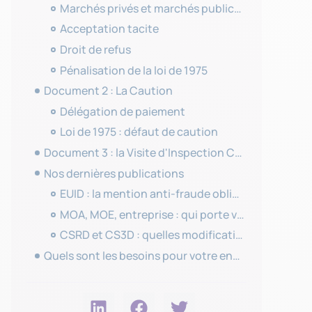
Marchés privés et marchés publics : une différence sur la forme, mais pas sur le fond
Acceptation tacite
Droit de refus
Pénalisation de la loi de 1975
Document 2 : La Caution
Délégation de paiement
Loi de 1975 : défaut de caution
Document 3 : la Visite d'Inspection Commune (VIC)
Nos dernières publications
EUID : la mention anti-fraude obligatoire pour les Kbis
MOA, MOE, entreprise : qui porte vraiment le risque contractuel sur un chantier ?
CSRD et CS3D : quelles modifications après Omnibus I ?
Quels sont les besoins pour votre entreprise ?