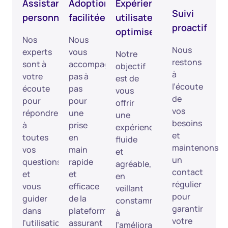
Assistance
Adoption
Expérience
Suivi
personnalisée
facilitée
utilisateur
proactif
optimisée
Nos
Nous
Nous
experts
vous
Notre
restons
sont à
accompagnons
objectif
à
votre
pas à
est de
l’écoute
écoute
pas
vous
de
pour
pour
offrir
vos
répondre
une
une
besoins
à
prise
expérience
et
toutes
en
fluide
maintenons
vos
main
et
un
questions
rapide
agréable,
contact
et
et
en
régulier
vous
efficace
veillant
pour
guider
de la
constamment
garantir
dans
plateforme,
à
votre
l’utilisation
assurant
l’amélioration