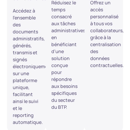
Réduisez le
Offrez un
temps
accès
Accédez à
consacré
personnalisé
l’ensemble
aux tâches
à tous vos
des
administratives
collaborateurs,
documents
en
grâce à la
administratifs,
bénéficiant
centralisation
générés,
d’une
des
transmis et
solution
données
signés
conçue
contractuelles.
électroniquement,
pour
sur une
répondre
plateforme
aux besoins
unique,
spécifiques
facilitant
du secteur
ainsi le suivi
du BTP.
et le
reporting
automatique.