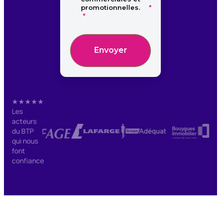
promotionnelles.
Envoyer
★★★★★
Les
acteurs
du BTP
qui nous
font
confiance