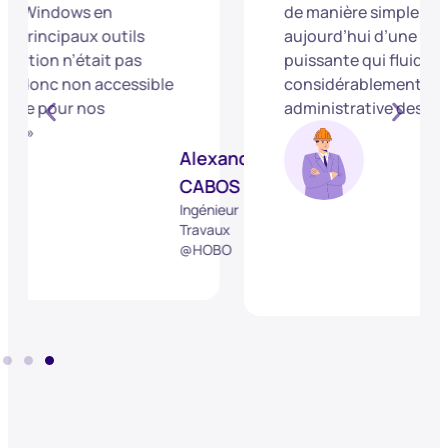
de manière simple et disposons
aujourd’hui d’une solution
puissante qui fluidifie
considérablement notre gestion
administrative des contrats. »
Thierry
Alexandre
FERRAN
CABOS
Directeur
d’exploitatio
ngénieur
@Eiffage
ravaux
Constructio
@HOBO
Habitat