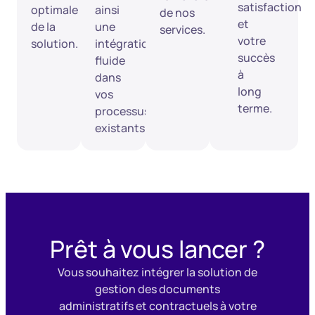
satisfaction
optimale
ainsi
de nos
et
de la
une
services.
votre
solution.
intégration
succès
fluide
à
dans
long
vos
terme.
processus
existants.
Prêt à vous lancer ?
Vous souhaitez intégrer la solution de
gestion des documents
administratifs et contractuels à votre