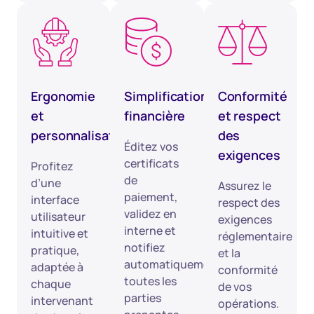
Ergonomie
Simplification
Conformité
et
financière
et respect
personnalisation
des
Éditez vos
exigences
certificats
Profitez
de
d’une
Assurez le
paiement,
interface
respect des
validez en
utilisateur
exigences
interne et
intuitive et
réglementaire
notifiez
pratique,
et la
automatiquement
adaptée à
conformité
toutes les
chaque
de vos
parties
intervenant
opérations.