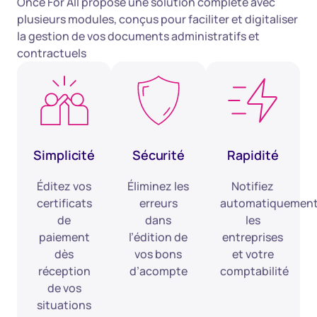
Once For All propose une solution complète avec
plusieurs modules, conçus pour faciliter et digitaliser
la gestion de vos documents administratifs et
contractuels
Simplicité
Sécurité
Rapidité
Éditez vos
Éliminez les
Notifiez
certificats
erreurs
automatiquemen
de
dans
les
paiement
l’édition de
entreprises
dès
vos bons
et votre
réception
d’acompte
comptabilité
de vos
situations