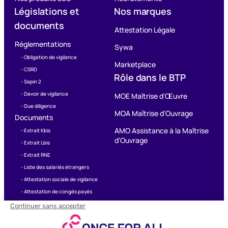
Législations et
Nos marques
documents
Attestation Légale
Réglementations
Sywa
- Obligation de vigilance
Marketplace
- CSRD
Rôle dans le BTP
- Sapin 2
- Devoir de vigilance
MOE Maîtrise d'Œuvre
- Due diligence
MOA Maîtrise d'Ouvrage
Documents
AMO Assistance à la Maîtrise
- Extrait Kbis
d'Ouvrage
- Extrait Lbis
- Extrait RNE
- Liste des salariés étrangers
- Attestation sociale de vigilance
- Attestation de congés payés
© Once For All,
2026
Informations légales