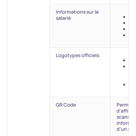
Informations sur le
no
salarié
pr
se
ph
Logotypes officiels
Ca
Mar
Ré
fra
CIB
QR Code
Permett
d'affich
scans to
informat
d'un con