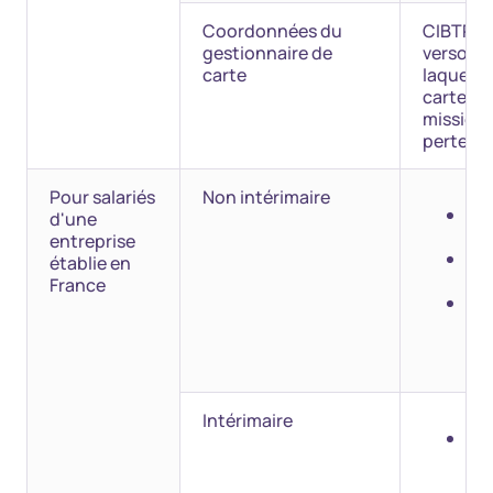
Coordonnées du
CIBTP Fr
gestionnaire de
verso, en
carte
laquelle
carte à l
mission,
perte.
Pour salariés
Non intérimaire
rai
d'une
de 
entreprise
SI
établie en
l'e
France
log
l'e
(fa
Intérimaire
Me
"Sa
int