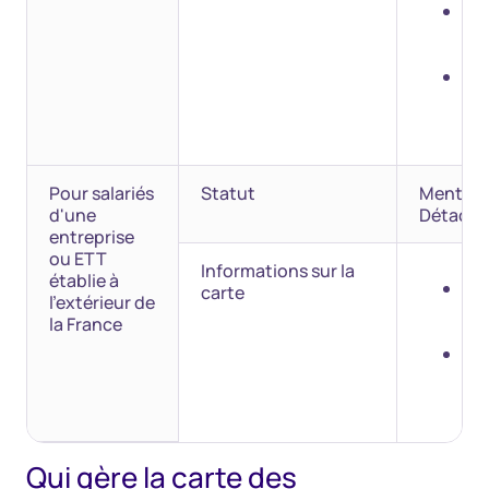
du
val
car
da
d'e
la 
Pour salariés
Statut
Mention 
d'une
Détaché
entreprise
ou ETT
Informations sur la
établie à
da
carte
l'extérieur de
d'e
la France
la 
du
val
car
Qui gère la carte des