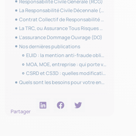
Responsabilité Civile Générale (RCG)
La Responsabilité Civile Décennale (RCD)
Contrat Collectif de Responsabilité Décennale, ou CCRD
La TRC, ou Assurance Tous Risques Chantier
L'assurance Dommage Ouvrage (DO)
Nos dernières publications
EUID : la mention anti-fraude obligatoire pour les Kbis
MOA, MOE, entreprise : qui porte vraiment le risque contractuel sur un chantier ?
CSRD et CS3D : quelles modifications après Omnibus I ?
Quels sont les besoins pour votre entreprise ?
Partager