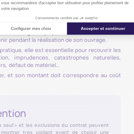
 assurance qui s’adresse particulièrement aux
tre d’Ouvrage et qui permet d’être couvert des
ir pendant la réalisation de son ouvrage.
ratique, elle est essentielle pour recouvrir les
ion, imprudences, catastrophes naturelles,
rs, défaut de matériel…
tier, et son montant doit correspondre au coût
ention
 sauf » et les exclusions du contrat peuvent
montrer très vigilant avant de choisir une