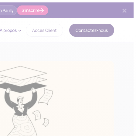
S'inscrire
 Parilly
À propos
Accès Client
Contactez-nous