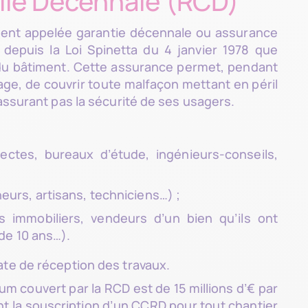
vile Décennale (RCD)
ement appelée garantie décennale ou assurance
 depuis la Loi Spinetta du 4 janvier 1978 que
 du bâtiment. Cette assurance permet, pendant
rage, de couvrir toute malfaçon mettant en péril
’assurant pas la sécurité de ses usagers.
ectes, bureaux d’étude, ingénieurs-conseils,
neurs, artisans, techniciens…) ;
 immobiliers, vendeurs d’un bien qu’ils ont
 de 10 ans…).
ate de réception des travaux.
m couvert par la RCD est de 15 millions d’€ par
nt la souscription d’un CCRD pour tout chantier