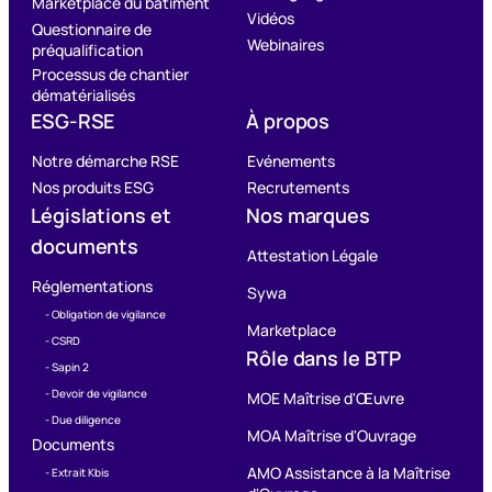
Marketplace du bâtiment
Vidéos
Questionnaire de
Webinaires
préqualification
Processus de chantier
dématérialisés
ESG-RSE
À propos
Notre démarche RSE
Evénements
Nos produits ESG
Recrutements
Législations et
Nos marques
documents
Attestation Légale
Réglementations
Sywa
- Obligation de vigilance
Marketplace
- CSRD
Rôle dans le BTP
- Sapin 2
- Devoir de vigilance
MOE Maîtrise d'Œuvre
- Due diligence
MOA Maîtrise d'Ouvrage
Documents
AMO Assistance à la Maîtrise
- Extrait Kbis