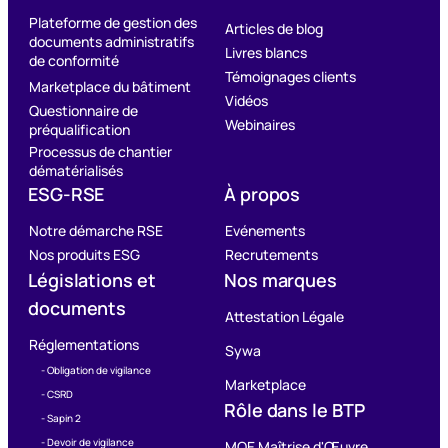
Plateforme de gestion des
Articles de blog
documents administratifs
Livres blancs
de conformité
Témoignages clients
Marketplace du bâtiment
Vidéos
Questionnaire de
Webinaires
préqualification
Processus de chantier
dématérialisés
ESG-RSE
À propos
Notre démarche RSE
Evénements
Nos produits ESG
Recrutements
Législations et
Nos marques
documents
Attestation Légale
Réglementations
Sywa
- Obligation de vigilance
Marketplace
- CSRD
Rôle dans le BTP
- Sapin 2
- Devoir de vigilance
MOE Maîtrise d'Œuvre