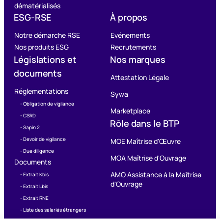
dématérialisés
ESG-RSE
À propos
Notre démarche RSE
Evénements
Nos produits ESG
Recrutements
Législations et
Nos marques
documents
Attestation Légale
Réglementations
Sywa
- Obligation de vigilance
Marketplace
- CSRD
Rôle dans le BTP
- Sapin 2
- Devoir de vigilance
MOE Maîtrise d'Œuvre
- Due diligence
MOA Maîtrise d'Ouvrage
Documents
AMO Assistance à la Maîtrise
- Extrait Kbis
d'Ouvrage
- Extrait Lbis
- Extrait RNE
- Liste des salariés étrangers