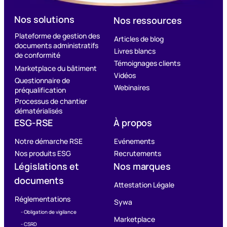
Nos solutions
Nos ressources
Plateforme de gestion des
Articles de blog
documents administratifs
Livres blancs
de conformité
Témoignages clients
Marketplace du bâtiment
Vidéos
Questionnaire de
Webinaires
préqualification
Processus de chantier
dématérialisés
ESG-RSE
À propos
Notre démarche RSE
Evénements
Nos produits ESG
Recrutements
Législations et
Nos marques
documents
Attestation Légale
Réglementations
Sywa
- Obligation de vigilance
Marketplace
- CSRD