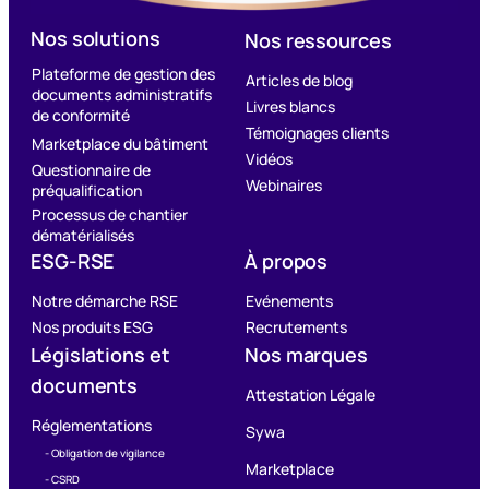
Nos solutions
Nos ressources
Plateforme de gestion des
Articles de blog
documents administratifs
Livres blancs
de conformité
Témoignages clients
Marketplace du bâtiment
Vidéos
Questionnaire de
Webinaires
préqualification
Processus de chantier
dématérialisés
ESG-RSE
À propos
Notre démarche RSE
Evénements
Nos produits ESG
Recrutements
Législations et
Nos marques
documents
Attestation Légale
Réglementations
Sywa
- Obligation de vigilance
Marketplace
- CSRD