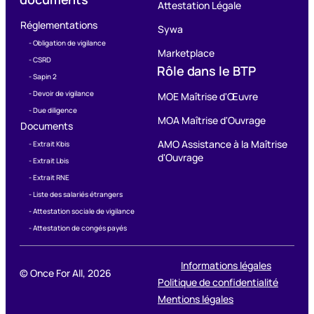
Attestation Légale
Réglementations
Sywa
- Obligation de vigilance
Marketplace
- CSRD
Rôle dans le BTP
- Sapin 2
- Devoir de vigilance
MOE Maîtrise d'Œuvre
- Due diligence
MOA Maîtrise d'Ouvrage
Documents
AMO Assistance à la Maîtrise
- Extrait Kbis
d'Ouvrage
- Extrait Lbis
- Extrait RNE
- Liste des salariés étrangers
- Attestation sociale de vigilance
- Attestation de congés payés
Informations légales
© Once For All,
2026
Politique de confidentialité
Mentions légales