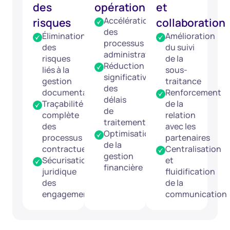
des
opérationnelle
et
Accélération
risques
collaboration
des
Élimination
Amélioration
processus
des
du suivi
administratifs
risques
de la
Réduction
liés à la
sous-
significative
gestion
traitance
des
documentaire
Renforcement
délais
Traçabilité
de la
de
complète
relation
traitement
des
avec les
Optimisation
processus
partenaires
de la
contractuels
Centralisation
gestion
Sécurisation
et
financière
juridique
fluidification
des
de la
engagements
communication