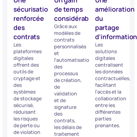
Une
Un gain
Une
sécurisation
de temps
amélioration
renforcée
considérable
du
Grâce aux
des
partage
modèles de
contrats
d'informatio
contrats
Les
Les
personnalisés
plateformes
solutions
et
digitales
digitales
l’automatisation
offrent des
centralisent
des
outils de
les données
processus
cryptage et
contractuelles,
de création,
des
facilitant
de
systèmes
l’accès et la
validation
de stockage
collaboration
et de
sécurisé,
entre les
signature
réduisant
différentes
des
les risques
parties
contrats,
de perte ou
prenantes.
les délais de
de violation
traitement