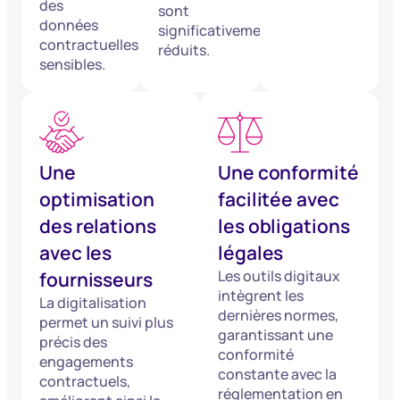
des
sont
données
significativement
contractuelles
réduits.
sensibles.
Une
Une conformité
optimisation
facilitée avec
des relations
les obligations
avec les
légales
Les outils digitaux
fournisseurs
intègrent les
La digitalisation
dernières normes,
permet un suivi plus
garantissant une
précis des
conformité
engagements
constante avec la
contractuels,
réglementation en