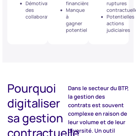
Démotivation
financières
ruptures
des
Manque
contractuell
collaborateurs
à
Potentielles
gagner
actions
potentiel
judiciaires
Pourquoi
Dans le secteur du BTP,
la gestion des
digitaliser
contrats est souvent
sa gestion
complexe en raison de
leur volume et de leur
contractuelle
diversité. Un outil