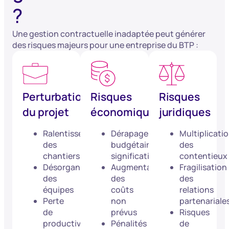
?
Une gestion contractuelle inadaptée peut générer
des risques majeurs pour une entreprise du BTP :
Perturbations
Risques
Risques
du projet
économiques
juridiques
Ralentissement
Dérapages
Multiplicati
des
budgétaires
des
chantiers
significatifs
contentieux
Désorganisation
Augmentation
Fragilisation
des
des
des
équipes
coûts
relations
Perte
non
partenariale
de
prévus
Risques
productivité
Pénalités
de